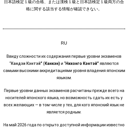
日本語検定１級の合格、または漢検１級と日本語検定１級両方の合
格に関する該当する情報が確認できない。
RU
Ввиду сложности их содержания первые уровни экзаменов
“
Кандзи Кэнтэй
”
(
Канкэн)
и “
Нихонго Кэнтэй”
являются
самыми высокими аккредитациями уровня владения японским
языком.
Первые уровни данных экзаменов расчитаны прежде всего на
носителей японского языка, но возможность сдать их есть у
всех желающих — в том числе у тех, для кого японский язык не
является родным.
На май 2026 года по открыто доступной информации известно