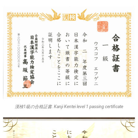
漢検1級の合格証書. Kanji Kentei level 1 passing certificate