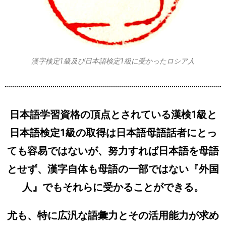
漢字検定1級及び日本語検定1級に受かったロシア人
日本語学習資格の頂点とされている漢検1級と
日本語検定1級の取得は日本語母語話者にとっ
ても容易ではないが、努力すれば日本語を母語
とせず、漢字自体も母語の一部ではない『外国
人』でもそれらに受かることができる。
尤も、
特に広汎な語彙力とその活用能力が求め