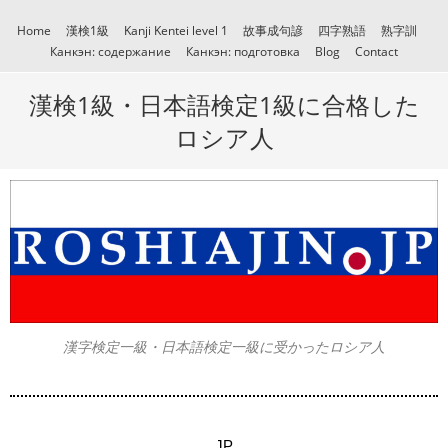
Home
漢検1級
Kanji Kentei level 1
故事成句諺
四字熟語
熟字訓
Канкэн: содержание
Канкэн: подготовка
Blog
Contact
漢検1級・日本語検定1級に合格した
ロシア人
漢字検定一級・日本語検定一級に受かったロシア人
JP