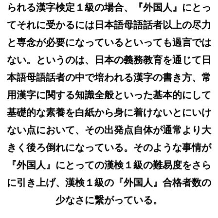
られる漢字検定１級の場合、
『外国人』
にとっ
てそれに受かるには日本語母語話者以上の尽力
と専念が必要になっ
ているといっても過言では
ない。というのは、
日本の義務教育を通じて日
本語母語話者の中で培われる漢字の書き
方、
常
用漢字に関する知識全般といった基本的にして
基礎的な素養を白紙から身に着けないとにいけ
ない点において、その出発点自体が通常より大
きく後ろ倒れになっている。
そのような事情が
『外国人』
にとっての漢検１級の難易度をさら
に引き上げ、漢検１級の『
外国人』合格者数の
少なさに繋がっている。