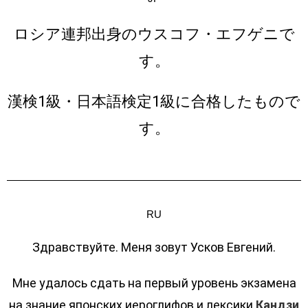
ロシア連邦
出身のウスコフ・エフゲニで
す。
漢検1級・日本語検定1級に合格したもので
す。
RU
Здравствуйте. Меня зовут Усков Евгений.
Мне удалось сдать на первый уровень экзамена
на знание японских иероглифов и лексики
Кандзи