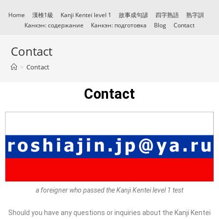
Home
漢検1級
Kanji Kentei level 1
故事成句諺
四字熟語
熟字訓
Канкэн: содержание
Канкэн: подготовка
Blog
Contact
Contact
>
Contact
Contact
a foreigner who passed the Kanji Kentei level 1 test
Should you have any questions or inquiries about the Kanji Kentei