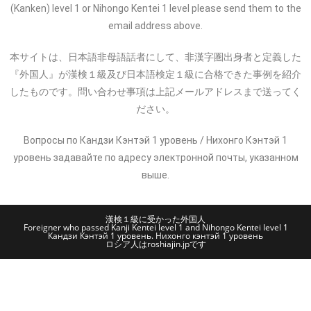
(Kanken) level 1 or Nihongo Kentei 1 level please send them to the
email address above.
本サイトは、日本語非母語話者にして、非漢字圏出身者と定義した
『外国人』が漢検１級及び日本語検定１級に合格できた事例を紹介
したものです。問い合わせ事項は上記メールアドレスまで送ってく
ださい。
Вопросы по Кандзи Кэнтэй 1 уровень / Нихонго Кэнтэй 1
уровень задавайте по адресу электронной почты, указанном
выше.
漢検１級に受かった外国人
Foreigner who passed Kanji Kentei level 1 and Nihongo Kentei level 1
Кандзи Кэнтэй 1 уровень. Нихонго кэнтэй 1 уровень
ロシア人はroshiajin.jpです