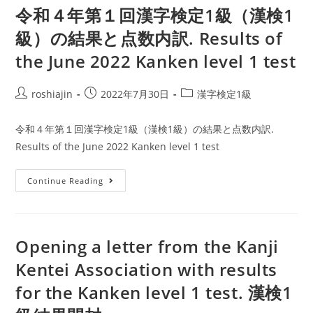
令和４年第１回漢字検定1級（漢検1
of
級）の結果と点数内訳. Results of
the
Kanji
the June 2022 Kanken level 1 test
Kentei
3
Post
Post
Post
roshiajin
2022年7月30日
漢字検定1級
times:
author:
published:
category:
why,
令和４年第１回漢字検定1級（漢検1級）の結果と点数内訳.
how,
Results of the June 2022 Kanken level 1 test
and
what’s
令
Continue Reading
next?.
和
漢
４
検
年
Opening a letter from the Kanji
1
第
に
Kentei Association with results
１
3
回
for the Kanken level 1 test. 漢検1
回
漢
合