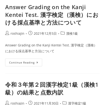
Kentei:
Answer Grading on the Kanji
a
Kentei Test. 漢字検定（漢検）にお
comparison
of
ける採点基準と方法について
features,
differences,
Post
Post
Post
roshiajin
2021年12月5日
漢検1級
relative
author:
published:
category:
difficulty.
Answer Grading on the Kanji Kentei Test. 漢字検定（漢検）
日
における採点基準と方法について
本
語
Answer
Continue Reading
能
Grading
力
on
試
the
令和３年第２回漢字検定1級（漢検1
験-
Kanji
対-
級）の結果と点数内訳
Kentei
日
Test.
本
漢
Post
Post
Post
roshiajin
2021年11月30日
漢字検定1級