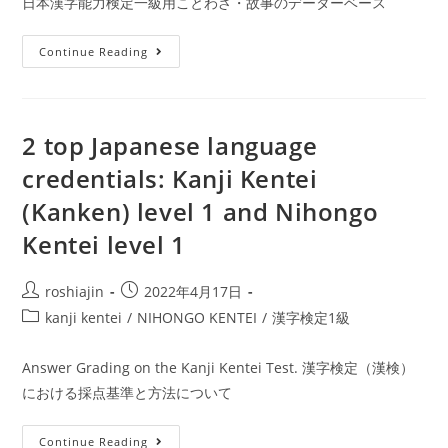
日本漢字能力検定一級用ことわざ・故事のデーターベース
of
the
the
日
Kanken
Continue Reading
June
本
level
2022
漢
1
Kanken
字
test.
level
2 top Japanese language
能
漢
1
credentials: Kanji Kentei
力
検
test
検
1
(Kanken) level 1 and Nihongo
定
級
Kentei level 1
一
結
級
果
Post
Post
roshiajin
2022年4月17日
用
開
author:
published:
Post
kanji kentei
/
NIHONGO KENTEI
/
漢字検定1級
こ
封
category:
と
Answer Grading on the Kanji Kentei Test. 漢字検定（漢検）
わ
における採点基準と方法について
ざ・
故
2
Continue Reading
事