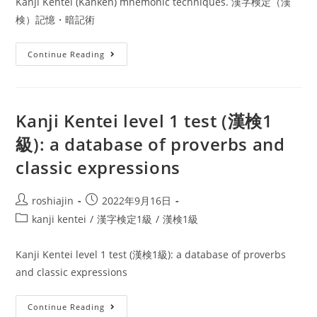
Kanji Kentei (Kanken) mnemonic techniques. 漢字検定（漢
検）記憶・暗記術
Kanji
Continue Reading
Kentei
(Kanken)
mnemonic
Kanji Kentei level 1 test (漢検1
techniques.
級): a database of proverbs and
漢
字
classic expressions
検
定
Post
Post
roshiajin
2022年9月16日
（漢
author:
published:
Post
kanji kentei
/
漢字検定1級
/
漢検1級
検）
category:
記
Kanji Kentei level 1 test (漢検1級): a database of proverbs
憶・
and classic expressions
暗
記
Kanji
Continue Reading
術