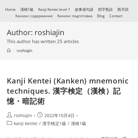
Skip
Home
漢検1級
Kanji Kentei level 1
故事成句諺
四字熟語
熟字訓
to
Канкэн: содержание
Канкэн: подготовка
Blog
Contact
content
Author:
roshiajin
This author has written 25 articles
>
roshiajin
Kanji Kentei (Kanken) mnemonic
techniques. 漢字検定（漢検）記
憶・暗記術
Post
Post
roshiajin
2022年10月4日
author:
published:
Post
kanji kentei
/
漢字検定1級
/
漢検1級
category: