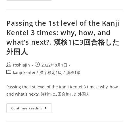
Kentei
level
1
Passing the 1st level of the Kanji
test
Kentei 3 times: why, how, and
(漢
検
what’s next?. 漢検1に3回合格した
1
外国人
級):
a
Post
Post
roshiajin
2022年8月1日
database
author:
published:
Post
kanji kentei
/
漢字検定1級
/
漢検1級
of
category:
proverbs
Passing the 1st level of the Kanji Kentei 3 times: why, how,
and
and what's next?. 漢検1に3回合格した外国人
classic
expressions
Passing
Continue Reading
the
1st
level