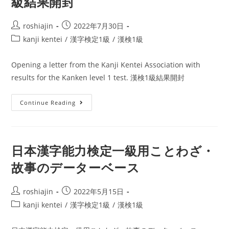
級結果開封
字
格
検
Post
Post
し
roshiajin
2022年7月30日
定
author:
published:
た
Post
kanji kentei
/
漢字検定1級
/
漢検1級
1
category:
外
級
国
Opening a letter from the Kanji Kentei Association with
（漢
人
results for the Kanken level 1 test. 漢検1級結果開封
検
1
Opening
Continue Reading
級）
a
の
letter
結
from
果
日本漢字能力検定一級用ことわざ・
the
と
故事のデーターベース
Kanji
点
Kentei
数
Association
Post
Post
roshiajin
2022年5月15日
内
author:
published:
with
Post
kanji kentei
/
漢字検定1級
/
漢検1級
訳.
category:
results
Results
for