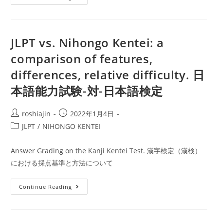
top
の
Japanese
デ
language
ー
JLPT vs. Nihongo Kentei: a
credentials:
タ
comparison of features,
Kanji
ー
Kentei
differences, relative difficulty. 日
ベ
(Kanken)
ー
本語能力試験-対-日本語検定
level
ス
1
Post
Post
roshiajin
2022年1月4日
and
author:
published:
Post
JLPT
/
NIHONGO KENTEI
Nihongo
category:
Kentei
Answer Grading on the Kanji Kentei Test. 漢字検定（漢検）
level
における採点基準と方法について
1
JLPT
Continue Reading
vs.
Nihongo